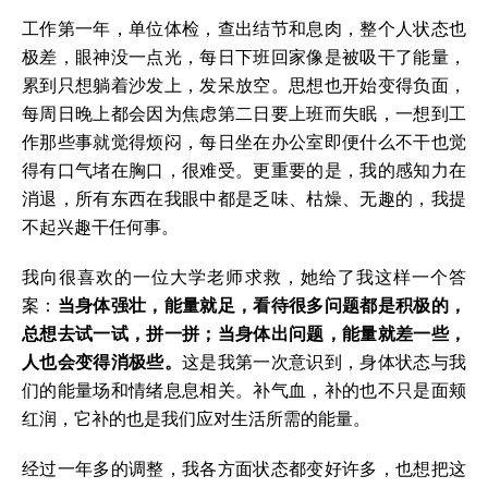
工作第一年，单位体检，查出结节和息肉，整个人状态也
极差，眼神没一点光，每日下班回家像是被吸干了能量，
累到只想躺着沙发上，发呆放空。思想也开始变得负面，
每周日晚上都会因为焦虑第二日要上班而失眠，一想到工
作那些事就觉得烦闷，每日坐在办公室即便什么不干也觉
得有口气堵在胸口，很难受。更重要的是，我的感知力在
消退，所有东西在我眼中都是乏味、枯燥、无趣的，我提
不起兴趣干任何事。
我向很喜欢的一位大学老师求救，她给了我这样一个答
案：
当身体强壮，能量就足，看待很多问题都是积极的，
总想去试一试，拼一拼；当身体出问题，能量就差一些，
人也会变得消极些。
这是我第一次意识到，身体状态与我
们的能量场和情绪息息相关。补气血，补的也不只是面颊
红润，它补的也是我们应对生活所需的能量。
经过一年多的调整，我各方面状态都变好许多，也想把这