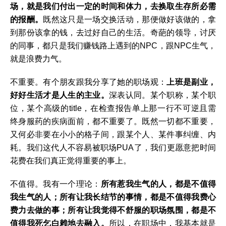
场，就是我们付出一定的时间和体力，去换取生存所必需
的报酬。
既然这只是一场交换活动，那便做好该做的，拿
到那份该拿的钱，去过好自己的生活。奇葩的领导，讨厌
的同事，都只是我们赚钱路上遇到的NPC，跟NPC生气，
就是浪费力气。
不重要。有个朋友跟我分享了她的职场观：
上班是副业，
好好生活才是人生的主业。
深表认同。某个职称，某个职
位，某个高级的title，在检查报告单上那一行不可逆且需
终身服药的疾病面前，都不重要了。既然一切都不重要，
又何必非要在小小的格子间，跟某个人、某件事纠缠、内
耗。我们这代人不容易被职场PUA了，我们更愿意把时间
花费在我们真正觉得重要的事上。
不值得。我有一个理论：
所有惹我生气的人，都是不值得
我生气的人；所有让我长结节的事情，都是不值得我费心
费力去做的事；所有让我觉得不舒服的职场氛围，都是不
值得我死乞白赖地去融入。
所以，在职场中，我基本就是