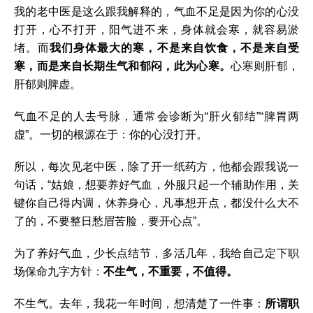
我的老中医是这么跟我解释的，气血不足是因为你的心没
打开，心不打开，阳气进不来，身体就会寒，就容易淤
堵。而
我们身体最大的寒，不是来自饮食，不是来自受
寒，而是来自长期生气和郁闷，此为心寒。
心寒则肝郁，
肝郁则脾虚。
气血不足的人去号脉，通常会诊断为“肝火郁结”“脾胃两
虚”。一切的根源在于：你的心没打开。
所以，每次见老中医，除了开一纸药方，他都会跟我说一
句话，“姑娘，想要养好气血，外服只起一个辅助作用，关
键你自己得内调，休养身心，凡事想开点，都没什么大不
了的，不要整日愁眉苦脸，要开心点”。
为了养好气血，少长点结节，多活几年，我给自己定下职
场保命九字方针：
不生气，不重要，不值得。
不生气。去年，我花一年时间，想清楚了一件事：
所谓职