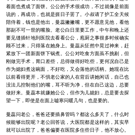
着面也煮成了面饼。公公的手术很成功，不过就像是前面
说的，再成功，也就是捱日子罢了。小叔请了护工全天候
陪侍着，钱也是他出，曼蕊撇撇嘴，更不愿意见他，看他
那副不可一世的嘴脸。老公白日里要工作，中午和晚上还
要见缝插针地到医院去看看公公，庖厨之事很多时候确实
顾不过来，只得落在她身上。曼蕊从怔然中晃过神来，赶
紧放下一团新面饼下锅煮。公公对吃食方面虽不挑剔，但
刚做完手术，胃口差些，总得做得好吃些，更何况自己是
作为媳妇煮这碗面，不好吃，又会落他的话柄。她现在比
以前看得更开，不惧老公家的人在背后讲她闲话，自己也
没法儿控制他们的嘴，耳不听为净，但在自己这边，总要
做好来。曼蕊本就嫌她公公，但作为儿媳妇，总是要去探
望一下，即使是在面上嘘寒问暖几句，也是要的。
曼蕊问老公，爸爸还要插鼻管吗？都这么多天了，什么时
候能够出院呢？老公回答说，大医院都是这样的，其实早
就可以出院了，爸爸偏要在医院多住些日子，他不放心。