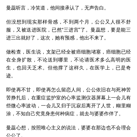
曼蕊听言，冷笑道，他间接承认了，无声告白。
但没想到现实那样骨感，不到两个月，公公又人很不舒
服，又被送进医院，已然“三进宫”了。曼蕊想，要是能三
进三出就好了，这次，她有预感，他出不来了。
做检查，医生说，支架已经全被癌细胞堵塞，癌细胞已经
在全身扩散，不论送到哪里，不论请医术多么高明的医
生，也回天乏术。但他撑了这样久，在医学上，已是奇
迹。
即使再不甘，即使再怎么留恋人间，公公依旧在与死神苦
苦挣扎后，在重症监护室的心率监测仪器屏幕上一会儿有
些微心率波动，一会儿又归于沉寂后离开了人世，糊里糊
涂，不知自己究竟身患何种病症，就去与婆婆作伴了。
曼蕊心想，按照唯心主义的说法，婆婆在那边也不会理会
公公了。