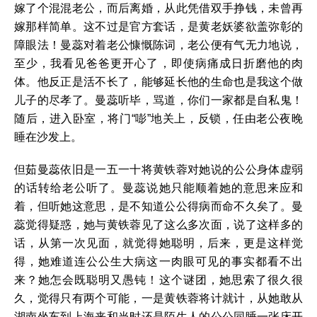
嫁了个混混老公，而后离婚，从此凭借双手挣钱，未曾再
嫁那样简单。这不过是官方套话，是黄老妖婆欲盖弥彰的
障眼法！曼蕊对着老公慷慨陈词，老公便有气无力地说，
至少，我看见爸爸更开心了，即使病痛成日折磨他的肉
体。他反正是活不长了，能够延长他的生命也是我这个做
儿子的尽孝了。曼蕊听毕，骂道，你们一家都是自私鬼！
随后，进入卧室，将门“嘭”地关上，反锁，任由老公夜晚
睡在沙发上。
但茹曼蕊依旧是一五一十将黄铁蓉对她说的公公身体虚弱
的话转给老公听了。曼蕊说她只能顺着她的意思来应和
着，但听她这意思，是不知道公公得病而命不久矣了。曼
蕊觉得疑惑，她与黄铁蓉见了这么多次面，说了这样多的
话，从第一次见面，就觉得她聪明，后来，更是这样觉
得，她难道连公公生大病这一肉眼可见的事实都看不出
来？她怎会既聪明又愚钝！这个谜团，她思索了很久很
久，觉得只有两个可能，一是黄铁蓉将计就计，从她敢从
湖南坐车到上海来和当时还是陌生人的公公同睡一张床开