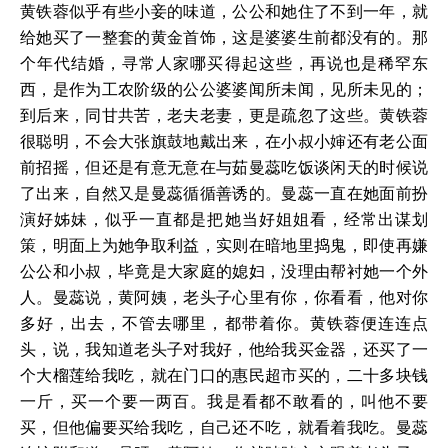
黄铁蓉似乎有些小妾的味道，公公和她住了不到一年，就
给她买了一整套的黄金首饰，这是婆婆生前都没有的。那
个年代结婚，寻常人家哪买得起这些，再说也是稀罕东
西，是作为工农阶级的公公婆婆闻所未闻，见所未见的；
到后来，同甘共苦，老夫老妻，更是疏忽了这些。黄铁蓉
很聪明，不会大张旗鼓地戴出来，在小叔小婶还有老公面
前招摇，但还是有意无意在与茹曼蕊吃饭谈闲天的时候说
了出来，自然又是曼蕊循循善诱的。曼蕊一直在她面前扮
演好姊妹，似乎一直都是把她当好姐姐看，经常出谋划
策，明面上为她争取利益，实则在暗地里捣鬼，即使再嫌
公公和小叔，毕竟是大家庭的媳妇，没理由帮衬她一个外
人。曼蕊说，黄阿姨，老头子心里有你，你看看，他对你
多好，出去，不管去哪里，都带着你。黄铁蓉便连连点
头，说，我知道老头子对我好，他给我买金器，还买了一
个大榴莲给我吃，就在门口的惠民超市买的，二十多块钱
一斤，买一个要一两百。我是看都不敢看的，叫他不要
买，但他偏要买给我吃，自己还不吃，就看着我吃。曼蕊