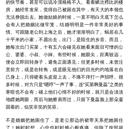
的快节奏，甚至可以说冷漠格格不入。看着鳞次栉比的楼
房，她经常发呆，觉得自己被困在其中，有天大的本领也
无法挣脱出去。她做姑娘的时候，一直不明白天底下怎么
会有人把婚姻比做牢笼，结婚明明是一件非常美好的事
情。可跟随老公到上海之后，她才渐渐明白了。蜗居在几
十平米的小家，不愿出去，出门，是陌生的乡音。而且，
她每次出门买菜，十有五六会碰见在她看来面目可憎的公
公、婆婆、小叔、小婶。有些时候，她眼尖，距离较远，
便会立即回转身子，避免正面遇见；但更多时候，未曾注
意前方，或是在转角，或是眼见他们的目光灼灼地落在自
己身上，只得硬着头皮迎上去，不痛不痒打一声招呼。很
多时候，对方只是“嗯哼”一声了事，连“买菜啊曼蕊”之类的
寒暄也不会有；碰上他们心情不好的时候，就只是会淡淡
地瞟她两眼，而后与她擦肩而过，只留下曼蕊脸上那朵凝
固着的，似笑非笑的笑容。
不是婚姻把她困住了，是老公那边的裙带关系把她困住
了！她时时想，心中也时时锥心般疼痛，但除了按部就