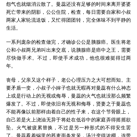
怨气也就烟消云散了。曼蕊还没有足够的时间来离开婆婆
死亡带来的阴影，公公住院，检查，每日需要自家和小叔
两家人家轮流送饭，又忙得团团转，完全体味不到平静的
生活。
一系列庞杂的检查做完，才确诊公公是胰腺癌。医生将老
公和小叔两兄弟叫出来交底，说胰腺癌是癌中之王，需要
尽快做手术。不过，即使手术成功，他也很难挺得过两
年。
丧母，父亲又这个样子，老公心理压力之大可想而知。主
要矛盾一变，小叔子小婶子也就无暇再对曼蕊有什么神态
上或是行动上的无视或侮辱，曼蕊的火气也就没那么频繁
爆发了。不过，即使依旧有无视和侮辱，贤妻之于曼蕊也
不能再像以前那样由着自己的性子来，在这个节骨眼上，
自己若是火上浇油无异于将处在低谷中的家庭弄得摇摇欲
坠。火气被疲累替换，不过是另一种形式的不得安生罢
了。曼蕊看着锅里的荞麦面条发呆，汤汁变得浓稠，连带