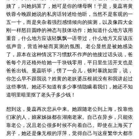
姨了，叫她妈算了，她可是你的继母啊！于是，曼蕊将黄
铁蓉今晚跟她说的私房话转述给他听，当然不是客观的一
五一十，而是夹杂着强烈感情倾向的揣测，以及像四大金
刚一样怒目圆睁的神态与肢体动作；她知道什么地方该用
重音，什么地方应该轻飘飘一语带过，什么地方又应该压
低声音，营造神秘而莫测的氛围。老公显然是被她感染
了，原本在这种情况下习惯默不作声的他接过话头说，爸
爸每个月还格外给她一千块钱零用，平日里生活开支也是
爸爸出钱。曼蕊听毕，愣了一会儿，顿时暴跳如雷，说，
你怎么早不跟我说？姓黄的老妖婆压根就没有和我讲起过
这些事情。她还不知道有多少事情隐瞒着我们，她还不知
道明里暗里抠了老头子多少钱！
想到这，曼蕊再次悲从中来。她跟随老公到上海，投靠他
们家的人，娘家姊妹都在湖南老家。自己在异乡，只能依
靠老公，况且老公很多时候不向着自己。即使在上海买了
房子，她还是像无根的浮萍，觉得自己与这座繁华大都市