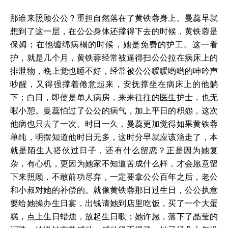
那谁来照顾公公？重担自然落在了黄铁蓉身上。曼蕊早就
想到了这一层，在公公身体还撑得下去的时候，黄铁蓉是
保姆；在他缠绵病榻的时候，她是免费的护工。这一看
护，就是几个月，黄铁蓉经常被逼得扫公公拉在病床上的
排泄物，晚上觉也睡不好，经常被公公嗳嗳哟哟的呻吟声
吵醒，又得强撑着倦意起来，安抚撑坐在病床上的他躺
下；白日，即使是单人病房，来来往往的医生护士，也无
暇小憩。曼蕊怕过了公公的病气，加上平日的积怨，这次
他病也只去了一次。时日一久，曼蕊更加觉得如果黄铁蓉
单纯，明摆知道他时日无多，这时分早就应该溜走了，本
就是陌生人搭伙过日子，还有什么留恋？正是因为她复
杂，有心机，更因为她家不知道苦成什么样，才会愿意留
下来照顾，不敢前功尽弃，一定要拿公公百年之后，老公
和小叔对她的补偿的。就像黄铁蓉那日过生日，公公执意
要给她操办生日宴，出钱请她到店里吃饭，买了一个大蛋
糕，点上生日蜡烛，放起生日歌；她许愿，落下了晶莹的