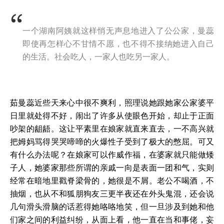
一个湖南阿姨就这样悄无声息地进入了公公家，曼蕊
即使再怎样心不甘情不愿，也不得不接纳她进入自己
的生活。社会吃人，一家人也吃另一家人。
茹曼蕊近些天来心中很不爽利，照理说她跟她家公家婆平
日里就处得不好，闹出了许多从使眼色开始，却止于正面
吵架的龃龉。这让平素里在娘家就直来直去，一不高兴就
把姆妈骂得哭哭啼啼的火爆性子受到了极大的憋屈。可又
有什么办法呢？在娘家可以作威作福，在婆家就只能做矮
子人，她婆家那些所谓的亲戚一向是表面一团和气，实则
经常在暗地里戳脊梁骨的，她很是不屑。老公不喝酒，不
抽烟，也从不和狐朋狗友三更半夜还在外头鬼混，还会说
几句滑头滑脑的话惹得她咯咯地笑，但一旦涉及到她和他
们家之间的利益纠纷，从面上看，他一直在当和事佬，妄