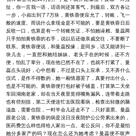
扯，你一言我一语，话语间还算客气，到最后，双方各让
一步，小叔出到了7万块，黄铁蓉便应允了，转账，飞一
般的速度。而说什么拿现金是不可能的，要是黄铁蓉日后
反咬一口，也算是有一个转账凭证，不怕她诬赖。曼蕊两
只手拍拍黄铁蓉的右手，说以后还做亲戚交往，不要断了
联系。黄铁蓉便说，和曼蕊投缘，是同乡，话又能讲到一
块儿去，一直想和她结姊妹。老头子在的时候，还不方
便，怕乱了辈分，现在他已然不在了，也就不打紧了。曼
蕊点头说好，心中想着，不过是口头上应承，又不弄什么
仪式，是作不得数的，她一厢情愿罢了，真要付出什么，
也是不可能的。黄铁蓉便打包好被子铺盖，打算第二天坐
车回湖南老家，却在当天夜里觉得嘴角漏风，连带着走路
也有些别扭，第二天便连忙去医院看病，检查出轻微的脑
溢血，需要住院，一时半会儿还走不了，只好退票。曼蕊
跟老公说，黄铁蓉的病是没日没夜陪护公公劳累出来的，
医药费怎么样也得给人家出一点。老公反问，你不是最怕
她分多家产的吗？现在怎么还为她考虑？曼蕊便不吱声