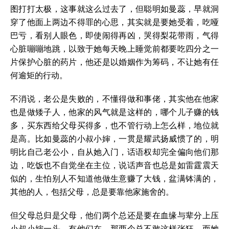
图打打太极，这事就这么过去了，但聪明如曼蕊，早就洞
穿了他面上两边不得罪的心思，其实就是要她受着，吃哑
巴亏，看别人眼色，即使闹得再凶，哭得梨花带雨，气得
心脏嘣嘣地跳，以致于她每天晚上睡觉前都要吃四分之一
片保护心脏的药片，他还是以婚姻作为筹码，不让她有任
何逾矩的行动。
不消说，老公是失败的，不懂得做和事佬，其实他在他家
也是做矮子人，他家的风气就是这样的，哪个儿子赚的钱
多，买东西给父母买得多，也不管行动上怎么样，地位就
是高。比如曼蕊的小叔小婶，一贯是耀武扬威惯了的，明
明比自己老公小，自从她入门，话语权却完全偏向他们那
边，吃饭也不自觉坐在主位，说话声音也总是如雷霆震天
似的，生怕别人不知道他做生意赚了大钱，盆满钵满的，
其他的人，包括父母，总是要靠他家施舍的。
但父母总归是父母，他们两个总还是要在血缘与辈分上压
小叔小婶一头，有他们在，那两个总不敢这样张狂，而她