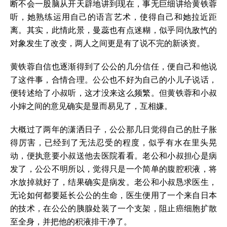
断不会一股脑从开天辟地讲到现在，事无巨细讲给黄铁蓉
听，她熟练运用自己的语言艺术，使得自己和她拉近距
离。其实，此情此景，曼蕊也有点迷糊，似乎同仇敌忾的
对象发生了改变，两人之间更是有了说不完的新谈资。
黄铁蓉自信也逐渐得到了公公的几分信任，便自己和他说
了这件事，合情合理。公公也不好为自己的小儿子说话，
便转述给了小叔听，这才没来这么频繁。但黄铁蓉和小叔
小婶之间的意见确实是显而易见了，互相嫌。
大概过了两年的潇洒日子，公公那几日觉得自己的肚子胀
得厉害，已经到了无法忍受的程度，似乎有水在里头晃
动，便执意要小叔送他去医院看看。老公和小叔担心是病
发了，公公不明所以，觉得只是一个简单的腹腔积液，将
水放掉就好了，结果确实是病发。老公和小叔恳求医生，
无论如何都要延长公公的生命，医生便用了一个来自日本
的技术，在公公的胰腺处装了一个支架，阻止癌细胞扩散
至全身，并把他的积液排干净了。