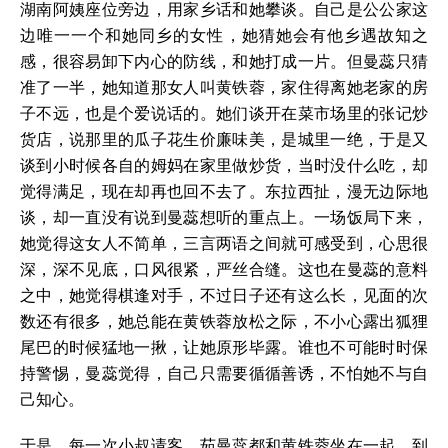
湖南阿姨座位旁边，用家乡话和她攀谈。自己是公公家这
边唯一一个和她同乡的女性，她猜她会有他乡遇故知之
感，很容易卸下内心的防线，和她打成一片。但曼蕊只猜
准了一半，她知道那女人叫黄铁蓉，家住得离她老家的房
子不远，也是个爱说话的。她们谈开在菜市场里的张记炒
货店，说那里的瓜子花生价廉味美，是城里一绝，于是又
谈到小时候各自的姆妈在家里做炒货，当时没什么吃，却
觉得满足，现在却再也回不去了。东拉西扯，漫无边际地
谈，却一直没有说到曼蕊想听的重点上。一场饭局下来，
她觉得这女人不简单，三言两语之间就可感受到，心思很
深，深不见底，口风很紧，严丝合缝。这也在曼蕊的意料
之中，她觉得棋逢对手，不过日子还有这么长，见面的次
数还有很多，她总能在黄铁蓉放松之际，不小心露出狐狸
尾巴的时候猛地一揪，让她原形毕露。谁也不可能时时保
持警惕，曼蕊觉得，自己只需要循循善诱，不怕她不与自
己知心。
于是，每一次小叔请客，茹曼蕊都和黄铁蓉坐在一起，到