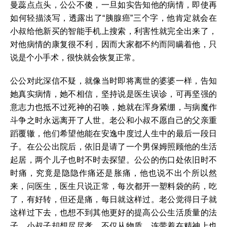
曼蕊点点头，公公不傻，一旦如实告知他的病情，即使再
如何轻描淡写，透露出了“胰腺癌”三个字，他肯定就会在
小叔给他新买的智能手机上搜索，利害性就完全出来了，
对他病情的康复很不利，因而大家都不约而同瞒着他，只
说是个小手术，很快就会恢复正常。
公公对此深信不疑，就像当时即将离世的婆婆一样，告知
她真实病情，她不相信，坚持说是医生误诊，可再坚强的
意志力也抵不过死神的召唤，她就在浑身紧绷，与病魔作
斗争之时永远离开了人世。老公和小叔不愿自己的父亲重
蹈覆辙，他们希望他能在安逸中度过人生中的最后一段日
子。在公公出院后，依旧是请了一个男保姆照顾他的生活
起居，两个儿子也时不时去探望。公公的伤口处依旧时不
时痛，究竟是隐隐作痛还是胀痛，他也说不出个所以然
来，问医生，医生只说正常，每次都开一塑料袋的药，吃
了，有好转，但还是痛，每日就这样过。老公觉得日子就
这样过下去，也想不到其他更好的提高公公生活质量的法
子，小叔子却想尽尽孝，不仅从物质，连带着在精神上也