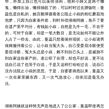
华，外加上自己也可以落得清闲，他和小婶又是两个懒
鬼，懒得出油，懒得抽筋了的，可以时时过去蹭饭吃；曼
蕊也是自私的，她百般撺掇着老公阻止小叔的粉红蘑菇泡
泡梦，只因为自家条件差，到时补偿湖南阿姨，免不了要
在遗产里平均分，有钱如小叔，自然是九牛一毛，不在乎
的，可对于自家，却是一笔大数目，是无论如何不能让外
人占了一些去。由此，曼蕊只想着保持现状，让小叔请男
保姆服侍着公公，让小叔当冤大头，自己受委屈冷眼便受
委屈冷眼，冤大头总是小叔，赖不到自己头上，是威胁不
到自家这份家产的。老公听了在理，却也不好说，更不论
说自己说了也等于白说，于是又这样打哈哈过去，说自己
没办法阻止小叔的意思。于是，自婆婆病危以来，曼蕊又
一次在家里砸东西，又一次气急攻心，但依旧是毫无办
法。
湖南阿姨就这样悄无声息地进入了公公家，曼蕊即使再怎