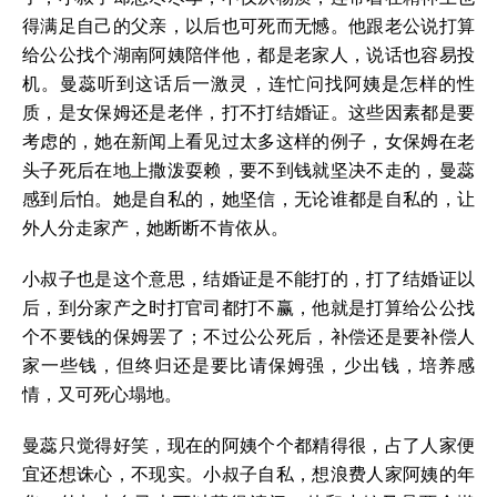
得满足自己的父亲，以后也可死而无憾。他跟老公说打算
给公公找个湖南阿姨陪伴他，都是老家人，说话也容易投
机。曼蕊听到这话后一激灵，连忙问找阿姨是怎样的性
质，是女保姆还是老伴，打不打结婚证。这些因素都是要
考虑的，她在新闻上看见过太多这样的例子，女保姆在老
头子死后在地上撒泼耍赖，要不到钱就坚决不走的，曼蕊
感到后怕。她是自私的，她坚信，无论谁都是自私的，让
外人分走家产，她断断不肯依从。
小叔子也是这个意思，结婚证是不能打的，打了结婚证以
后，到分家产之时打官司都打不赢，他就是打算给公公找
个不要钱的保姆罢了；不过公公死后，补偿还是要补偿人
家一些钱，但终归还是要比请保姆强，少出钱，培养感
情，又可死心塌地。
曼蕊只觉得好笑，现在的阿姨个个都精得很，占了人家便
宜还想诛心，不现实。小叔子自私，想浪费人家阿姨的年