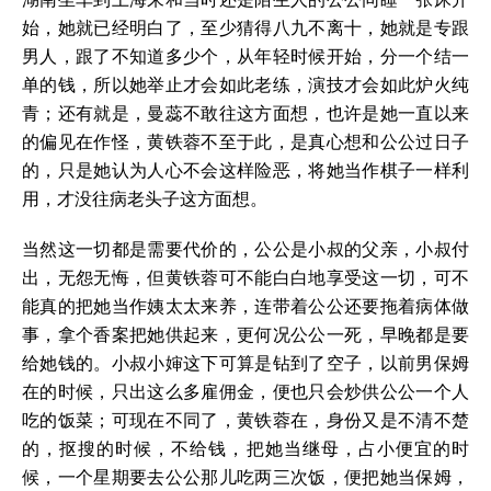
始，她就已经明白了，至少猜得八九不离十，她就是专跟
男人，跟了不知道多少个，从年轻时候开始，分一个结一
单的钱，所以她举止才会如此老练，演技才会如此炉火纯
青；还有就是，曼蕊不敢往这方面想，也许是她一直以来
的偏见在作怪，黄铁蓉不至于此，是真心想和公公过日子
的，只是她认为人心不会这样险恶，将她当作棋子一样利
用，才没往病老头子这方面想。
当然这一切都是需要代价的，公公是小叔的父亲，小叔付
出，无怨无悔，但黄铁蓉可不能白白地享受这一切，可不
能真的把她当作姨太太来养，连带着公公还要拖着病体做
事，拿个香案把她供起来，更何况公公一死，早晚都是要
给她钱的。小叔小婶这下可算是钻到了空子，以前男保姆
在的时候，只出这么多雇佣金，便也只会炒供公公一个人
吃的饭菜；可现在不同了，黄铁蓉在，身份又是不清不楚
的，抠搜的时候，不给钱，把她当继母，占小便宜的时
候，一个星期要去公公那儿吃两三次饭，便把她当保姆，