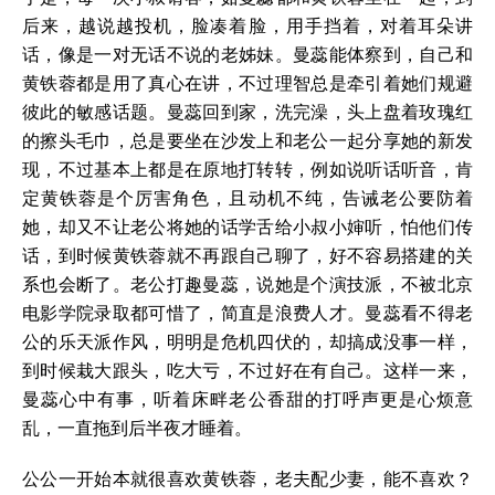
后来，越说越投机，脸凑着脸，用手挡着，对着耳朵讲
话，像是一对无话不说的老姊妹。曼蕊能体察到，自己和
黄铁蓉都是用了真心在讲，不过理智总是牵引着她们规避
彼此的敏感话题。曼蕊回到家，洗完澡，头上盘着玫瑰红
的擦头毛巾，总是要坐在沙发上和老公一起分享她的新发
现，不过基本上都是在原地打转转，例如说听话听音，肯
定黄铁蓉是个厉害角色，且动机不纯，告诫老公要防着
她，却又不让老公将她的话学舌给小叔小婶听，怕他们传
话，到时候黄铁蓉就不再跟自己聊了，好不容易搭建的关
系也会断了。老公打趣曼蕊，说她是个演技派，不被北京
电影学院录取都可惜了，简直是浪费人才。曼蕊看不得老
公的乐天派作风，明明是危机四伏的，却搞成没事一样，
到时候栽大跟头，吃大亏，不过好在有自己。这样一来，
曼蕊心中有事，听着床畔老公香甜的打呼声更是心烦意
乱，一直拖到后半夜才睡着。
公公一开始本就很喜欢黄铁蓉，老夫配少妻，能不喜欢？