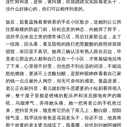
连忙附和道，是呀，黄阿姨，你就踏踏实实跟着老头子，
没什么好操心的，你们可以相伴到老的。
饭后，茹曼蕊挽着黄铁蓉的手在小区散步，送她到公公所
住那栋楼的防盗门前，轻松恣意的神态，向她挥了挥手，
说些早点休息之类的惯常体己话，而后往家那边走，走了
一段路，回头看，看见昏暗的路灯把黑黢黢的路照得斑斑
驳驳，依旧是不真切。她再三确认没有熟人跟在后边，毕
竟老公那边的人都和自己住在一个小区，才将脸猛地拉垮
了下来，心里很不好受，但也想不到合适的词语，不能说
怒焰燃烧，更谈不上含酸拈醋，是那种眼睁睁看着自己家
的钱一点点被外人掏空，却无可奈何的感觉。曼蕊进屋，
老公正在刷抖音，看儿媳妇智斗恶婆婆的小短剧看得很入
神，整个屋子里都是铿锵的配乐声和演员掷地有声的嘶
吼，乌烟瘴气，弄得她头痛。她一把将老公的手机抢过
来，把抖音关掉，随意将它扔在了茶几上，翻白眼，阴阳
怪气道，我早说你爸爸是花花老头子，你还不信，他真将
那个姓黄的老太婆当续弦了，我看哪，你也别叫她阿姨阿