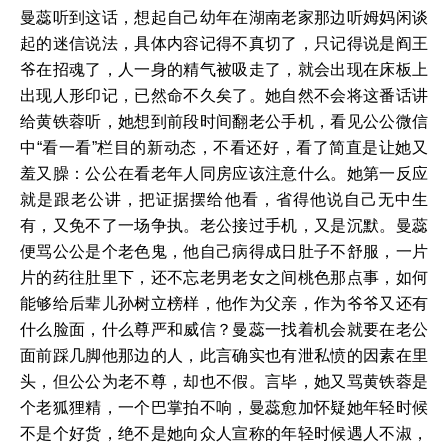
曼蕊听到这话，想起自己幼年在湖南老家那边听姆妈闲谈
起的迷信说法，具体内容记得不真切了，只记得说是阎王
爷在招魂了，人一身的精气被吸走了，就会出现在床板上
出现人形印记，已然命不久矣了。她自然不会将这番话讲
给黄铁蓉听，她想到前段时间翻老公手机，看见公公微信
中“看一看”栏目的新动态，不看还好，看了简直是让她又
羞又臊：公公在看老年人同房应该注意什么。她第一反应
就是跟老公讲，把证据摆给他看，省得他说自己无中生
有，又免不了一场争执。老公接过手机，又是沉默。曼蕊
便骂公公是个老色鬼，他自己病得成日肚子不舒服，一片
片的药往肚里下，还不忘老男老女之间桃色那点事，如何
能够给后辈儿孙树立榜样，他作为父亲，作为爷爷又还有
什么脸面，什么尊严和威信？曼蕊一找着机会就要在老公
面前踩几脚他那边的人，此言确实也有泄私愤的因素在里
头，但公公为老不尊，却也不假。言毕，她又骂黄铁蓉是
个老狐狸精，一个巴掌拍不响，曼蕊愈加怀疑她年轻时候
不是个好货，绝不是她向众人宣称的年轻时候遇人不淑，