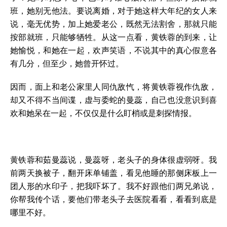
班，她别无他法。要说离婚，对于她这样大年纪的女人来
说，毫无优势，加上她爱老公，既然无法割舍，那就只能
按部就班，只能够牺牲。从这一点看，黄铁蓉的到来，让
她愉悦，和她在一起，欢声笑语，不说其中的真心假意各
有几分，但至少，她曾开怀过。
因而，面上和老公家里人同仇敌忾，将黄铁蓉视作仇敌，
却又不得不当间谍，虚与委蛇的曼蕊，自己也没意识到喜
欢和她呆在一起，不仅仅是什么盯梢或是刺探情报。
黄铁蓉和茹曼蕊说，曼蕊呀，老头子的身体很虚弱呀。我
前两天换被子，翻开床单铺盖，看见他睡的那侧床板上一
团人形的水印子，把我吓坏了。我不好跟他们两兄弟说，
你帮我传个话，要他们带老头子去医院看看，看看到底是
哪里不好。