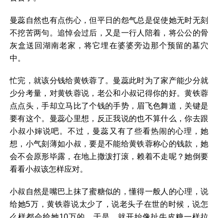
曼蕊自然也有点伤心，但平日的怨气总是促使她无时无刻
不挖苦两句。追悼会过后，又是一行人陪着，将公公的骨
灰盒送回湖南老家，将它埋在婆婆旁边那个预留的墓穴
中。
忙完，就该分钱给黄铁蓉了。曼蕊此时为了家产能少分就
少分考量，对黄铁蓉说，老公和小叔记得你的好。黄铁蓉
点点头，手却立马比了个钱的手势，眉飞色舞道，关键是
要有这个。曼蕊心里想，反正我说的也不算什么，你去跟
小叔小婶说吧。不过，曼蕊又有了些看热闹的心理，她
想，小气刻薄如小叔，要是不能给黄铁蓉称心的钱款，她
会不会原形毕露，在地上撒泼打滚，赖着不走呢？她倒要
看看小叔该怎样应对。
小叔自然是嘴巴上抹了蜜糖似的，懂得一般人的心理，说
给她5万，黄铁蓉说太少了，说老头子在世的时候，说怎
么样都会给她10万的。于是，就开始像扯牛皮糖一样拉