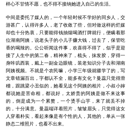
样心不甘情不愿，也不得不接纳她进入自己的生活。
中间是委托了媒人的，一个年轻时候不学好的同乡人，交
游甚广，认得许多人，老了收敛了些，但对做这样的烂媒
却也十分热衷，只要能得钱抽烟喝酒打牌就行，便瞒着那
位湖南阿姨，说老头子的小儿子赚大钱，过去了，保管吃
香的喝辣的。公公听闻这件事，欢喜得不得了，似乎是迎
接了人生中的第二春，精神来了，梳头，抹发胶，穿得一
身咔叽西装，戴上一副金边眼镜，装老知识分子去和湖南
阿姨视频。不就是个农民嘛，小学三年级就辍学了的，写
文章错漏百出，字都认不全，能多有文化？曼蕊只觉得滑
稽，跟跳梁小丑似的，她看见这个阿姨的相片，小叔小婶
都说她是苦命相，都说好，太娇贵的阿姨是做不来这事
的，倒是成为一个累赘，一个烫手山芋，来了就丢不掉
的，十分满意。曼蕊端详着照片，皱皱眉头，只觉得这女
人穿着朴实，看起来像是有个性的人，其他的，单从一张
静态二维照片，也看不出来。