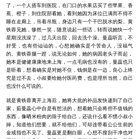
了，一个人搭车到医院，在门口的水果店买了些苹果、香
蕉、橙子，到住院部看她，看到她因为床位已满而不得不
睡在走廊上，吊着吊瓶，身边只有一个干巴脱水的梨。黄
铁蓉见她，惨然一笑，随意说起一些话，转而说她快一个
星期没洗澡了，过几天出院，回去洗个澡。曼蕊听言，不
好受，也有些讪讪的，心想她确实是个苦命人，没福气
的。黄铁蓉腿一蹬，说无论如何，她的病因老头子而起，
她本是健健康康地来上海，一点毛病也没有的，曼蕊也只
是听着，想着确实是对她不住，钱倒是在一边，良心上终
究是过不去，小叔要给她付医药费，也是理所当然，自己
也没什么可说的。
就是黄铁蓉离开上海后，她将大批的补品发快递到了自己
家，茹曼蕊心中自是有想法的，想着她只会将些不值钱的
东西，像晒米粉肉的筛子给自己，还说什么看不惯小叔小
婶，知道他们想要，就不给他们，可却连带着公公生前的
金戒指也不见了。曼蕊更是翻白眼，心想不搜刮干净也对