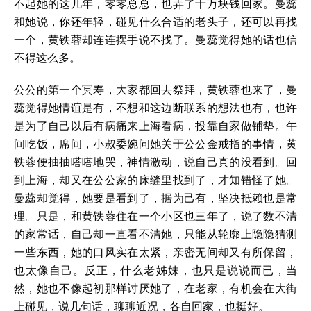
不起她的这几年，零零总总，也弄了十万块钱回家。曼蕊
和她说，你还年轻，碰见什么合适的老头子，还可以再找
一个，黄铁蓉却连连摆手说不找了。曼蕊觉得她的话也信
不得这么多。
公公的第一个冥寿，大家都回去祭拜，黄铁蓉也来了，曼
蕊觉得她情谊是有，不想和这边断联系的想法也有，也许
是为了自己以后有病痛来上海看病，投靠自家做铺垫。午
间吃饭，席间，小叔委婉问她关于公公金戒指的事情，黄
铁蓉便抽抽嗒嗒地哭，神情激动，说自己真的没看到。回
到上海，却又在公公家的床缝里找到了，才知错怪了她。
曼蕊却觉得，她要是看到了，据为己有，坚决抵赖也是常
理。只是，和黄铁蓉住在一个小区也三年了，说了数不清
的家常话，自己却一直看不清她，只能从轮廓上隐隐猜测
一些东西，她的口风实在太紧，亲密无间却又有所保留，
也太像自己。反正，什么老姊妹，也只是说说而已，当
然，她也不像起初那样讨厌她了，在老家，有机会在大街
上碰见，说几句话，聊聊近况，各自回家，也挺好。