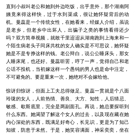
直到小叔叫老公和她到外边吃饭，出乎意外，那个湖南阿
姨竟来得这样快，过于水到渠成，很让她怀疑背后的动
机。曼蕊是一个传统女性，在她看来，经媒人介绍，虽说
是老乡，但老乡中出坏人，出骗子之类的事情看得还少
吗？双方简单视频，就敢千里迢迢从湖南跑到上海来和一
个陌生病老头子同床共枕的女人确实是不可思议，她怀疑
她是不是专挣这样的钱。老公辩白，说公公睡床头，那女
人睡床尾，也还好。曼蕊听罢，哼了一声，觉得自己和老
公话不投机，当初嫁这样一个愚钝的男人也是命中注定，
不可避免的。要是重来一次，她绝对不会嫁给他。
惊讶归惊讶，但面上工夫总得做足。曼蕊一贯就是个八面
玲珑的女人，人前热情、善良、大方、知性，人后猜忌、
敏感、歇斯底里，完全是两副面孔。再说，她总要探听到
什么东西。她渴望了解这个女人的过去，以及现在藏在她
内心深处的东西，既满足好奇心，长见识，更是为了知己
知彼，防患于未然。于是，她笑容满面，神采奕奕，坐在