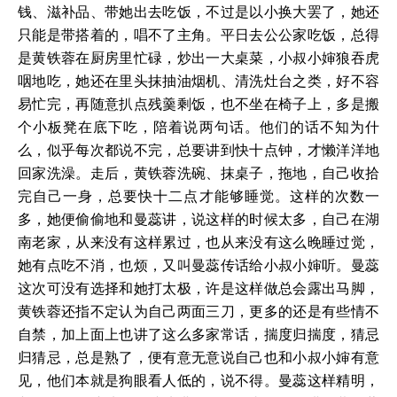
钱、滋补品、带她出去吃饭，不过是以小换大罢了，她还
只能是带搭着的，唱不了主角。平日去公公家吃饭，总得
是黄铁蓉在厨房里忙碌，炒出一大桌菜，小叔小婶狼吞虎
咽地吃，她还在里头抹抽油烟机、清洗灶台之类，好不容
易忙完，再随意扒点残羹剩饭，也不坐在椅子上，多是搬
个小板凳在底下吃，陪着说两句话。他们的话不知为什
么，似乎每次都说不完，总要讲到快十点钟，才懒洋洋地
回家洗澡。走后，黄铁蓉洗碗、抹桌子，拖地，自己收拾
完自己一身，总要快十二点才能够睡觉。这样的次数一
多，她便偷偷地和曼蕊讲，说这样的时候太多，自己在湖
南老家，从来没有这样累过，也从来没有这么晚睡过觉，
她有点吃不消，也烦，又叫曼蕊传话给小叔小婶听。曼蕊
这次可没有选择和她打太极，许是这样做总会露出马脚，
黄铁蓉还指不定认为自己两面三刀，更多的还是有些情不
自禁，加上面上也讲了这么多家常话，揣度归揣度，猜忌
归猜忌，总是熟了，便有意无意说自己也和小叔小婶有意
见，他们本就是狗眼看人低的，说不得。曼蕊这样精明，