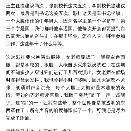
王主任提建议两次，张副校长这关五次，李副校长提建议
两次，最后是副书记这关五次。彩排这天是车书记坐镇，
一个大腹便便的中年男人，因为名字里第一个字是车，第
三个字是国，我们都叫他车迟国。他每次开会都要提到自
己毫无波澜的奋斗史，在哪里毕业、怎样入党、哪年参加
工作、这些年干了什么等等。
这次彩排要求换演出服装，女老师穿裙子，我穿白色西
服，都是学校的，很脏，大概自从买来就没洗过，在这期
间不知多少人穿过它们进行了几百次演出。女老师在候场
时冻得瑟瑟发抖，我也冷得不时打哆嗦，因此大家都不紧
张，朗诵时声音洪亮，每个人脸上大概都是木雕般的表
情。旁边的齐老师读完后，我脑子突然“嗡”了一声，该我
了。这“嗡”的一下让我有些晕，整个世界像是被透明的东
西罩住了，所有声音的响度都降低了一半。可我还是尽力
完成了朗诵。