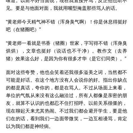
味道。以前不好当面说，现在我直接开骂，反正他也听不
见。要是与他面对面，我就用嘴型掩盖那些骂人的话。
“黄老师今天精气神不错（浑身臭气啊）！你是休息得挺好
吧（在猪圈吧）”
“黄老师一看就是书香（猪圈）世家，字写得不错（浑身臭
烘烘），文章也挺好（说话也不干净）。教作文（去养
猪）效果这么好，是因为你有很多才华（是它们同类）。”
面对这些夸赞，他也会笑着还我很多溢美之词，当然都不
可能是好话。在这个地方没有人会说你的好。指出你缺点
的都是真话，夸你的，都是在骂人。不过从场面上来看，
单位的气氛从来没有这么融洽过，所有人都像是亲密的朋
友，就算不认识的也都忍不住打招呼。以前关系很僵的，
现在聊起天来尤其热闹。不过我们都会避开学生，要是他
们在的话，看到我们一边面带微笑，一边互相谩骂，肯定
以为我们都是神经病。