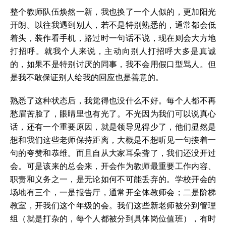
整个教师队伍焕然一新，我也换了一个人似的，更加阳光
开朗。以往我遇到别人，若不是特别熟悉的，通常都会低
着头，装作看手机，路过时一句话不说，现在则会大方地
打招呼。就我个人来说，主动向别人打招呼大多是真诚
的，如果不是特别讨厌的同事，我不会用假口型骂人。但
是我不敢保证别人给我的回应也是善意的。
熟悉了这种状态后，我觉得也没什么不好。每个人都不再
愁眉苦脸了，眼睛里也有光了。不光因为我们可以说真心
话，还有一个重要原因，就是领导见得少了，他们显然是
想和我们这些老师保持距离，大概是不想听见一句接着一
句的夸赞和恭维。而且自从大家耳朵聋了，我们还没开过
会。可是该来的总会来，开会作为教师最重要工作内容、
职责和义务之一，是无论如何不可能丢弃的。学校开会的
场地有三个，一是报告厅，通常开全体教师会；二是阶梯
教室，开我们这个年级的会。我们这些新老师被分到管理
组（就是打杂的，每个人都被分到具体岗位值班），有时