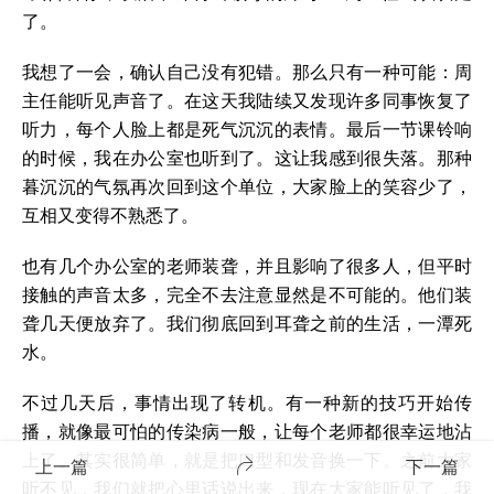
了。
我想了一会，确认自己没有犯错。那么只有一种可能：周
主任能听见声音了。在这天我陆续又发现许多同事恢复了
听力，每个人脸上都是死气沉沉的表情。最后一节课铃响
的时候，我在办公室也听到了。这让我感到很失落。那种
暮沉沉的气氛再次回到这个单位，大家脸上的笑容少了，
互相又变得不熟悉了。
也有几个办公室的老师装聋，并且影响了很多人，但平时
接触的声音太多，完全不去注意显然是不可能的。他们装
聋几天便放弃了。我们彻底回到耳聋之前的生活，一潭死
水。
不过几天后，事情出现了转机。有一种新的技巧开始传
播，就像最可怕的传染病一般，让每个老师都很幸运地沾
上了。其实很简单，就是把口型和发音换一下。之前大家
上一篇
下一篇
听不见，我们就把心里话说出来，现在大家能听见了，我