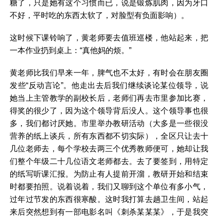
糖了，只是她有这个习惯而已，说是锻炼肌肉，因为牙口
不好，平时吃的东西太软了，对脸型有负面影响）。
这时候下课铃响了，黄老师要去值班巡楼，他站起来，把
一本作业扔到桌上：“真他妈的烦。”
黄老师比我们早来一年，脾气也不太好，有时会在朋友圈
发些“反动言论”。他走出去后我们继续谈论某位领导，说
她当上主管教学的副校长后，老师们再去市里参加比赛，
得奖的很少了，因为这个领导背后没人。这个领导事也很
多，我们都讨厌她。市里举办教研活动（大多是一些很没
营养的纸上谈兵，所有东西都不切实际），全区只让去十
几位老师去，每个学校去两三个优秀教师便可，她却让我
们整个年级二十几位语文老师都去。去了要签到，用特定
的纸写听课汇报。为防止有人提前开溜，教研开始和结束
时都要拍照。说着说着，我们又聊到这个单位有多小气，
过年过节发的东西很寒酸。这时我打算去趟卫生间，站起
来后突然想到有一部电影名叫《刺杀某某某》，于是我突