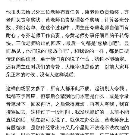
他扭头去给另外三位老师布置任务，康老师负责颁奖，齐
老师负责印奖状，黄老师负责整理各个奖项，计算各班分
数，列出名单。在这个过程中，周主任夸康老师自信而有
耐心，夸齐老师工作负责，夸黄老师办事仔细且脑子转得
快。三位老师给出的回应，最后一句都是“您放心吧”。显
而易见，他们说的“您放心吧”，和我说的一样，都是口型
传递的假信息。至于他们真的说了什么，我也不能确定。
还有周主任对我们的夸赞，大概率也是假的。以前大家耳
朵正常的时候，没有人这样说话。
这样的场景太多了，所有人都乐此不疲。起初别人夸我，
我都不予回应，但事后会猜测他们本意是什么，或是拿录
音笔录下，回家再听。之后觉得麻烦，再有人夸我，我直
接骂回去。这样过了一段时间，我发现挺好的，以前不能
直说的话，现在都可以说了。就像在办公室，黄老师身上
有股馊味，是那种经常出汗又几个星期不洗澡不洗衣服的