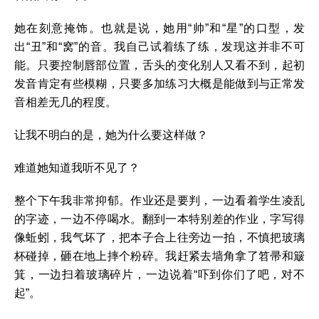
她在刻意掩饰。也就是说，她用“帅”和“星”的口型，发
出“丑”和“窝”的音。我自己试着练了练，发现这并非不可
能。只要控制唇部位置，舌头的变化别人又看不到，起初
发音肯定有些模糊，只要多加练习大概是能做到与正常发
音相差无几的程度。
让我不明白的是，她为什么要这样做？
难道她知道我听不见了？
整个下午我非常抑郁。作业还是要判，一边看着学生凌乱
的字迹，一边不停喝水。翻到一本特别差的作业，字写得
像蚯蚓，我气坏了，把本子合上往旁边一拍，不慎把玻璃
杯碰掉，砸在地上摔个粉碎。我赶紧去墙角拿了笤帚和簸
箕，一边扫着玻璃碎片，一边说着“吓到你们了吧，对不
起”。