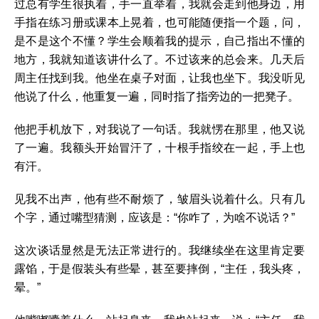
过总有学生很执着，手一直举着，我就会走到他身边，用
手指在练习册或课本上晃着，也可能随便指一个题，问，
是不是这个不懂？学生会顺着我的提示，自己指出不懂的
地方，我就知道该讲什么了。不过该来的总会来。几天后
周主任找到我。他坐在桌子对面，让我也坐下。我没听见
他说了什么，他重复一遍，同时指了指旁边的一把凳子。
他把手机放下，对我说了一句话。我就愣在那里，他又说
了一遍。我额头开始冒汗了，十根手指绞在一起，手上也
有汗。
见我不出声，他有些不耐烦了，皱眉头说着什么。只有几
个字，通过嘴型猜测，应该是：“你咋了，为啥不说话？”
这次谈话显然是无法正常进行的。我继续坐在这里肯定要
露馅，于是假装头有些晕，甚至要摔倒，“主任，我头疼，
晕。”