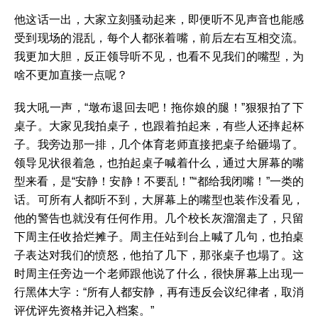
他这话一出，大家立刻骚动起来，即便听不见声音也能感
受到现场的混乱，每个人都张着嘴，前后左右互相交流。
我更加大胆，反正领导听不见，也看不见我们的嘴型，为
啥不更加直接一点呢？
我大吼一声，“墩布退回去吧！拖你娘的腿！”狠狠拍了下
桌子。大家见我拍桌子，也跟着拍起来，有些人还摔起杯
子。我旁边那一排，几个体育老师直接把桌子给砸塌了。
领导见状很着急，也拍起桌子喊着什么，通过大屏幕的嘴
型来看，是“安静！安静！不要乱！”“都给我闭嘴！”一类的
话。可所有人都听不到，大屏幕上的嘴型也装作没看见，
他的警告也就没有任何作用。几个校长灰溜溜走了，只留
下周主任收拾烂摊子。周主任站到台上喊了几句，也拍桌
子表达对我们的愤怒，他拍了几下，那张桌子也塌了。这
时周主任旁边一个老师跟他说了什么，很快屏幕上出现一
行黑体大字：“所有人都安静，再有违反会议纪律者，取消
评优评先资格并记入档案。”