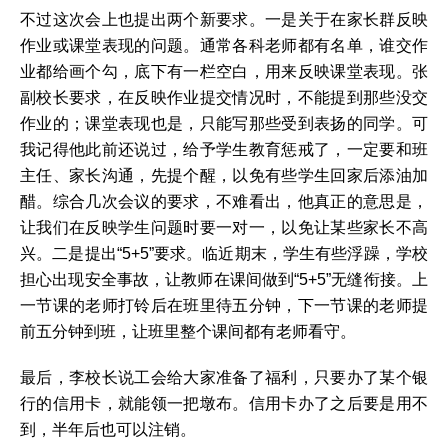
不过这次会上也提出两个新要求。一是关于在家长群反映
作业或课堂表现的问题。通常各科老师都有名单，谁交作
业都给画个勾，底下有一栏空白，用来反映课堂表现。张
副校长要求，在反映作业提交情况时，不能提到那些没交
作业的；课堂表现也是，只能写那些受到表扬的同学。可
我记得他此前还说过，给予学生教育惩戒了，一定要和班
主任、家长沟通，先提个醒，以免有些学生回家后添油加
醋。综合几次会议的要求，不难看出，他真正的意思是，
让我们在反映学生问题时要一对一，以免让某些家长不高
兴。二是提出“5+5”要求。临近期末，学生有些浮躁，学校
担心出现安全事故，让教师在课间做到“5+5”无缝衔接。上
一节课的老师打铃后在班里待五分钟，下一节课的老师提
前五分钟到班，让班里整个课间都有老师看守。
最后，李校长说工会给大家准备了福利，只要办了某个银
行的信用卡，就能领一把墩布。信用卡办了之后要是用不
到，半年后也可以注销。