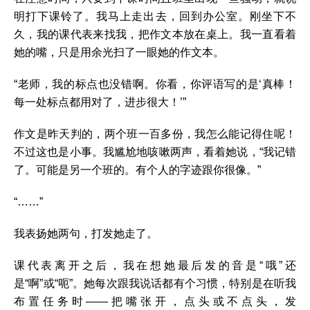
明打下课铃了。我马上走出去，回到办公室。刚坐下不
久，我的课代表来找我，把作文本放在桌上。我一直看着
她的嘴，只是用余光扫了一眼她的作文本。
“老师，我的标点也没错啊。你看，你评语写的是‘真棒！
每一处标点都用对了，进步很大！’”
作文是昨天判的，两个班一百多份，我怎么能记得住呢！
不过这也是小事。我尴尬地咳嗽两声，看着她说，“我记错
了。可能是另一个班的。有个人的字迹跟你很像。”
“……”
我表扬她两句，打发她走了。
课代表离开之后，我在想她最后发的音是“哦”还
是“啊”或“呃”。她每次跟我说话都有个习惯，特别是在听我
布置任务时——把嘴张开，点头或不点头，发