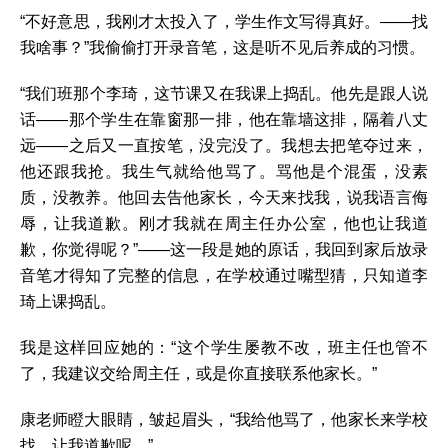
“不好意思，我刚才太投入了，学生作文写得真好。——找
我啥事？”我偷偷打开录音笔，这是听不见后养成的习惯。
“我们班那个李琦，这节课又在我课上捣乱。他先是跟人说
话——那个学生在靠窗那一排，他在靠墙这排，隔着八丈
远——之后又一直按笔，没完没了。我想去把笔夺过来，
他还跟我抢。我生气就给他骂了。骂他是个混蛋，没素
质，没教养。他回去告他家长，今天来找我，说我语言侮
辱，让我道歉。刚才我就在周主任办公室，他也让我道
歉，你觉得呢？”——这一段是她的原话，我回到家后放录
音笔才得知了完整的信息，在学校通过嘴型猜，只知道李
琦上课捣乱。
我是这样回应她的：“这个学生屡教不改，班主任也管不
了，我建议交给周主任，或是你直接联系他家长。”
康老师瞪大眼睛，皱起眉头，“我给他骂了，他家长来学校
找，让我道歉呢。”