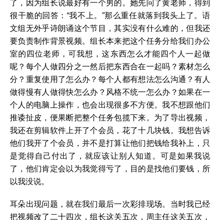
了，因为组长说最好有一个男的。她先问了黄老师，得到
很干脆的回答：“我不上。”那么重任就落到我头上了。语
文组无外乎诗朗诵这个节目，其实没有什么难的，但我还
要负责制作背景视频。组长本来把这个任务分给我们办公
室的四位老师，可我想，这东西怎么才能四个人一起做
呢？每个人做四分之一然后把东西合在一起吗？素材怎么
分？重复使用了怎么办？每个人都有想法怎么沟通？有人
做得慢有人做得快怎么办？风格不统一怎么办？如果在一
个人的电脑上操作，也会出现很多不方便。我不想跟他们
推诿扯皮，便果断把整个任务包揽下来。为了导出视频，
我还在剪辑软件上开了个会员，花了十几块钱。我想告诉
他们我开了个会员，并不是打算让他们把钱给我补上，只
是觉得自己付出了，就应该让别人知道。可是如果我说
了，他们肯定会以为我觉得亏了，目的是找他们要钱，所
以我没说。
耳朵出现问题，就在我们最后一次彩排现场。当时我已经
把视频改了二十四次，组长这关五次，周主任这关五次，