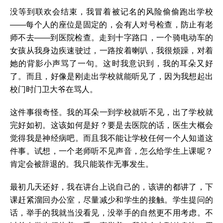
没等到联欢会结束，我冒着被记名的风险偷偷跑出学校
——每个人的座位是固定的，会有人对号检查，防止有老
师不去——到医院检查。走到十字路口，一个骑电动车的
女孩从我身边疾速驶过，一路按着喇叭，我很烦躁，对着
她的背影小声骂了一句。这时我意识到，我的耳朵又好
了。而且，好像是刚走出学校就能听见了，因为我想起出
校门时门卫大爷在骂人。
这件事很奇怪。我的耳朵一到学校就听不见，出了学校就
完好如初。这该如何是好？要是去医院的话，医生大概会
觉得我是神经病吧。而且我不能让学校任何一个人知道这
件事。试想，一个老师听不见声音，怎么给学生上课呢？
肯定会被辞退的。我只能装作无事发生。
最初几天还好，我在讲台上说自己的，该讲的都讲了，下
课赶紧溜回办公室，尽量减少和学生的接触。学生提问的
话，举手的我就当没看见，没举手的自然更不用考虑。不