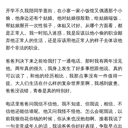
开学不久我陪同学逛街，在小寨一家小饭馆又偶遇那个小
偷，他身边还有个姑娘。他对姑娘很殷勤，给姑娘端饭，
帮姑娘掰开一次性筷子，体贴又讨好。从哪个方面看，都
是正常人。我一时陷入迷惑，我是应该以他小偷的职业鄙
弃他正常人的生活，还是应该用他正常人的样子去体谅他
那个非法的职业。
爸爸判决下来之前给我打了一通电话。那时我有两年没见
他。两年真的很久，我身上发生了好多事想跟他说。真的
可以说了，和他的经历相比，我那点事没有一件值得一
提。大人们生活在什么样的复杂世界里啊，我感到疲惫。
爸爸没说错，青春是真的特别好。
电话里爸爸问我信不信他。我不知道。但我说，相信。不
信他还能信谁呢。他又问我怪不怪他。怎么会呢我说，以
前我狠劲花你钱的时候，你从来也没抱怨啊。接着我说了
一句非常成年人的话，我说爸爸你好好表现，争取早点出