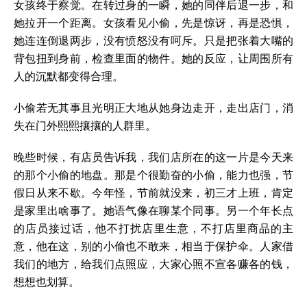
女孩终于察觉。在转过身的一瞬，她的同伴后退一步，和
她拉开一个距离。女孩看见小偷，先是惊讶，再是恐惧，
她连连倒退两步，没有愤怒没有呵斥。只是把张着大嘴的
背包扭到身前，检查里面的物件。她的反应，让周围所有
人的沉默都变得合理。
小偷若无其事且光明正大地从她身边走开，走出店门，消
失在门外熙熙攘攘的人群里。
晚些时候，有店员告诉我，我们店所在的这一片是今天来
的那个小偷的地盘。那是个很勤奋的小偷，能力也强，节
假日从来不歇。今年怪，节前就没来，初三才上班，肯定
是家里出啥事了。她语气像在聊某个同事。另一个年长点
的店员接过话，他不打扰店里生意，不打店里商品的主
意，他在这，别的小偷也不敢来，相当于保护伞。人家借
我们的地方，给我们点照应，大家心照不宣各赚各的钱，
想想也划算。