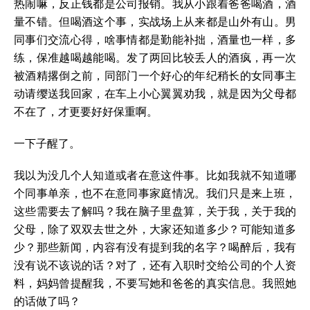
热闹嘛，反正钱都是公司报销。我从小跟着爸爸喝酒，酒
量不错。但喝酒这个事，实战场上从来都是山外有山。男
同事们交流心得，啥事情都是勤能补拙，酒量也一样，多
练，保准越喝越能喝。发了两回比较丢人的酒疯，再一次
被酒精撂倒之前，同部门一个好心的年纪稍长的女同事主
动请缨送我回家，在车上小心翼翼劝我，就是因为父母都
不在了，才更要好好保重啊。
一下子醒了。
我以为没几个人知道或者在意这件事。比如我就不知道哪
个同事单亲，也不在意同事家庭情况。我们只是来上班，
这些需要去了解吗？我在脑子里盘算，关于我，关于我的
父母，除了双双去世之外，大家还知道多少？可能知道多
少？那些新闻，内容有没有提到我的名字？喝醉后，我有
没有说不该说的话？对了，还有入职时交给公司的个人资
料，妈妈曾提醒我，不要写她和爸爸的真实信息。我照她
的话做了吗？