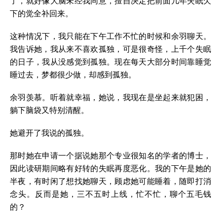
了，就好像大脑未经我同意，擅自决定把前面几年失眠欠
下的觉全补回来。
这种情况下，我只能在下午工作不忙的时候和余羽聊天。
我告诉她，我从来不喜欢孤独，可是很奇怪，上千个失眠
的日子，我从没感觉到孤独。现在每天大部分时间靠睡觉
睡过去，梦都很少做，却感到孤独。
余羽羡慕。听着就幸福，她说，我现在是坐起来就犯困，
躺下脑袋又特别清醒。
她避开了我说的孤独。
那时她在申请一个据说她那个专业很知名的学者的博士，
因此读研期间略有好转的失眠再度恶化。我的下午是她的
半夜，有时闲了想找她聊天，顾虑她可能睡着，随即打消
念头。反而是她，三不五时上线，忙不忙，聊个五毛钱
的？