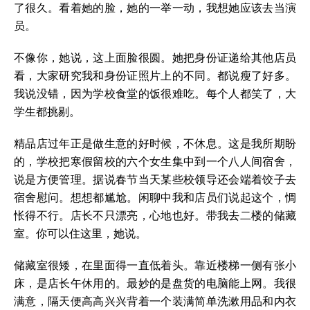
了很久。看着她的脸，她的一举一动，我想她应该去当演
员。
不像你，她说，这上面脸很圆。她把身份证递给其他店员
看，大家研究我和身份证照片上的不同。都说瘦了好多。
我说没错，因为学校食堂的饭很难吃。每个人都笑了，大
学生都挑剔。
精品店过年正是做生意的好时候，不休息。这是我所期盼
的，学校把寒假留校的六个女生集中到一个八人间宿舍，
说是方便管理。据说春节当天某些校领导还会端着饺子去
宿舍慰问。想想都尴尬。闲聊中我和店员们说起这个，惆
怅得不行。店长不只漂亮，心地也好。带我去二楼的储藏
室。你可以住这里，她说。
储藏室很矮，在里面得一直低着头。靠近楼梯一侧有张小
床，是店长午休用的。最妙的是盘货的电脑能上网。我很
满意，隔天便高高兴兴背着一个装满简单洗漱用品和内衣