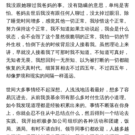
我没跟她聊过我爸妈的事。没有隐瞒的意思，单纯是害
怕。爸妈去世后我没有跟任何人聊过，没太掉过眼泪。除
了睡觉时间增多，感觉其他一切正常。我珍惜这个正常。
努力保持这个正常。我不知道如果主动说起，我会是什么
状态，会不会毁了这个显然很脆弱的正常。我怕一切的节
外生枝，怕倒下去的时候背后没人接着我。虽然理论上来
讲，早就没人接着我了可那时我不知道。不知道可真好，
无知者无畏。我想回到一无所知、以为被打断的一切都能
恢复的天真时代。细算算相去不过四五年。不过四五年，
却像梦境和现实的间隔一样遥远。
世间大多事情经不起深想。人浅浅地活着最好，想多了容
易沉进去。从前我羡慕余羽有那么多对付生活的小道理。
如今我发现道理都是经验积累出来的。事情不断落在你身
上，你就会忍不住从中总结点什么，然后得到一个结论去
实践。我开始积极参加公司组织的各种活动和团建，饭
局、酒局。有时不请自到。领导同事们都欢迎，人越多越