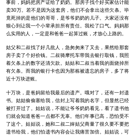
事前，妈妈把房产证给了奶奶。那房子找个好买家估计能
卖30万。若不是因为这套房，他们不会拿出这些欠条。毕
竟死掉的是他们的哥哥，是爷爷奶奶的儿子。大家还没有
狠心到让我一个小辈承担所有责任。我松了口气。妈妈那
么实用的人，一定是和爸爸一起算过账，才放心上路的。
姑父和二叔找了好几批人，急匆匆来了又去，果然给那套
房子卖了个好价钱。二叔骑摩托车带我去银行取钱，我照
着欠条上的数字还清欠款。姑姑和二叔当着我的面烧掉所
有欠条。而我的银行卡也因为那栋被遗忘的房子，多了将
近十万块进账。
十万块，是爸妈留给我最后的遗产。哦对了，还有一封遗
书。姑姑偷偷塞给我，信封上写着我的名字，但显然已经
被打开过了。姑姑说，不能让爷爷奶奶看见，看了遗书他
们就会知道爸爸一点都不无辜。他们年事已高，恐怕受不
了这个。姑姑说，她和二叔二婶姑父商量了很久要不要把
遗书给我，他们怕遗书内容会让我痛苦加倍。姑姑说，可