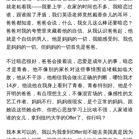
就老粘着我——我要上学，在家的时间也不多。我暗恋过
谁，跟谁闹了矛盾，我们英语老师竟然戴香奈儿的耳环，
爸爸都知道。爸爸会说，什么，我女儿这么棒还要暗恋？
爸爸对我的夸赞里夹藏着他的自信。从我认识爸爸起，他
就是个自信的男人。他是妈妈的一切，我能感受到。我也
是妈妈的一切。但妈妈的一切首先是爸爸。
不过暗恋很好，爸爸会接着说，恋爱是成年人的事，暗恋
才是青春。他不像别的家长对这些事情围追堵截如临大
敌，他从不干涉，他相信我会做出正确的判断，哪怕我才
14岁。他说他在我身上看到了青春。青春特别好。他是个
开明的爸爸，有点理想主义，不像混官场的，像感性的文
艺工作者。妈妈不行。妈妈很现实，是个正常的妈妈。跟
她说这些她会炸。你把心思放学习上比啥不强，人家谁谁
谁的女儿，拿到纽约大学的Offer了。你行吗？
我本来可以的。我以为我拿到Offer却不能去美国真是因为