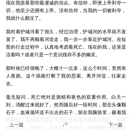
现在我羡慕那些最虔诚的信众。有信仰，即便上帝剥夺一
切，他至少还拥有上帝。没有信仰，当我的一切被剥夺，
我就什么都没了。
我对着护城河看了很久，经过治理，护城河的水早就不发
臭了。我不再顺着河堤走，我一步一步靠近护城河。在短
暂的行走过程中，认真地考虑着死亡。现在的我，还算是
活着吗？或者只是一个意识残存不多的幽灵。
那时候已经很晚了，大概十一点多，这么个时间，竟然有
人夜跑。这个插曲打断了我的思索。离开河堤，往家走
去。
毫无疑问，死亡绝对是酒精和夜色的双重作用。白天一
到，清醒过来就好了。然而随后好一段时间，那念头像颗
石子，血液循环送不出去的石子，留在我脑袋里，砸着我
的神经。直到我不再认为死亡是危险或荒唐的想法。如果
上一篇
下一篇
我不高兴，不难过，不痛苦，不快乐，对周遭的一切都提