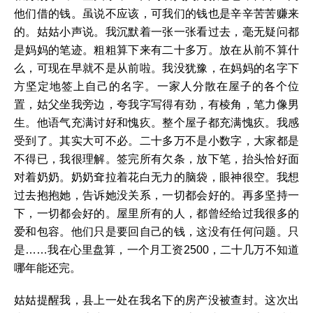
他们借的钱。虽说不应该，可我们的钱也是辛辛苦苦赚来
的。姑姑小声说。我沉默着一张一张看过去，毫无疑问都
是妈妈的笔迹。粗粗算下来有二十多万。放在从前不算什
么，可现在早就不是从前啦。我没犹豫，在妈妈的名字下
方坚定地签上自己的名字。一家人分散在屋子的各个位
置，姑父坐我旁边，夸我字写得有劲，有棱角，笔力像男
生。他语气充满讨好和愧疚。整个屋子都充满愧疚。我感
受到了。其实大可不必。二十多万不是小数字，大家都是
不得已，我很理解。签完所有欠条，放下笔，抬头恰好面
对着奶奶。奶奶耷拉着花白无力的脑袋，眼神很空。我想
过去抱抱她，告诉她没关系，一切都会好的。再多坚持一
下，一切都会好的。屋里所有的人，都曾经给过我很多的
爱和包容。他们只是要回自己的钱，这没有任何问题。只
是……我在心里盘算，一个月工资2500，二十几万不知道
哪年能还完。
姑姑提醒我，县上一处在我名下的房产没被查封。这次出