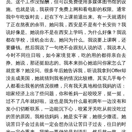
员。这个工作没报酬，但可以免费使用多媒体图书馆的设
施。也就是说，我获得了免费上网和看电影的权限。通常
我中午吃饭时去，赶在下午上课前退出来。有一天就遇到
了正在熬夜的余羽。她问我，西安是不是有个长安街？我
说好像是。她说你不是在西安上学吗，为什么好像？我说
都在学校，没机会出去。她问为什么。我说要上课啊，还
要赚钱。然后我说了一句绝不会跟别人说的话，我说本人
今时不同往日啦，如今家境贫寒，吃的用的都得亲自去
挣。她说，那还挺励志的。我本来担心她追问你家怎么了
就贫寒？她没问。很多年后她告诉我，听说我拿到Offer却
没去成美国，她就猜到我爸的情况比较糟。其实几乎每个
人都看出我爸的情况很糟，只有我天真地相信我妈的话：
咱家经济上出了些问题，你和爸妈一起咬咬牙，挺一挺，
过不了几年就好啦。这也是我为什么最初两年一边没有和
发小们切断联系，一边能沉下心，咬紧牙关吃从前没吃过
的苦的原因。我相信妈妈，她是实干家，她很少撒谎。她
说苦日子会过去就一定会想办法让苦日子过去，往日的时
光一定会重来，我唯一要做的是别添乱，然后熬一熬。这