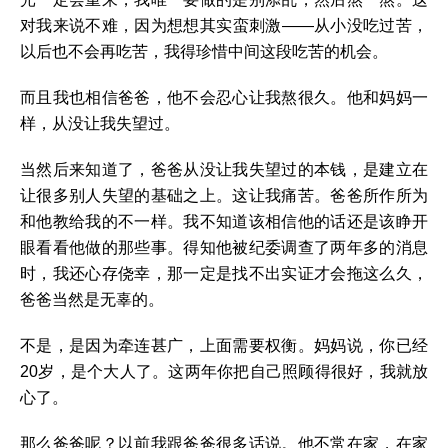
对我来说不难，因为想想其实蛮刺激——从小没吃过苦，
以后也不会再吃苦，我得珍惜中间这段吃苦的机会。
而且我也相信爸爸，他不会忍心让我熬很久。他和妈妈一
样，从没让我失望过。
当然后来知道了，爸爸从没让我失望过的本钱，是建立在
让很多别人失望的基础之上。这让我痛苦。爸爸所作所为
和他教给我的不一样。我不知道该相信他的话还是该睁开
眼看看他做的那些事。得知他被纪委调查了两年多的消息
时，我还心存侥幸，那一定是找不出实证才会拖这么久，
爸爸当然是无辜的。
不是，是因为牵连甚广，上面需要权衡。妈妈说，你已经
20岁，是个大人了。这两年你把自己照顾得很好，我就放
心了。
那么爸爸呢？以前我跟爸爸很多话说。他不常在家，在家