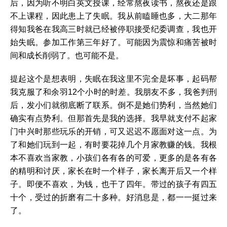
后，因为听不明白英文授课，经常熬夜读书，熬夜还是跟
不上课程，因此患上了失眠。我从前瞌睡也多，大二那年
得知我爸在我高三时就已经被停职接受纪委调查，我也开
始失眠。参加工作第三年好了。可能因为震惊和痛苦被时
间和成长削弱了。也可能不是。
提起这个是想表明，失眠在我这里不完全是坏事，起码帮
我克服了和余羽12个小时的时差。我朋友不多，我爸判刑
后，发小们就彻底断了联系。倒不是她们势利，当然她们
确实有点势利。但那首先是我的选择。我早就支付不起家
门中兴时那些玩乐的开销，可又迟迟不愿面对这一点。为
了和她们玩到一起，有时要花掉几个月家教赚的钱。我根
本不喜欢当家教，小孩们各有各的可爱，更多的是各有各
的精明和讨厌，家长在时一个样子，家长离开后又一个样
子。即便不喜欢，为钱，也干了四年。带过的孩子有四五
十个，受过的折磨有二十多种。好消息是，都一一挺过来
了。