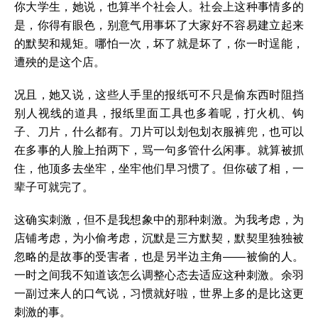
你大学生，她说，也算半个社会人。社会上这种事情多的
是，你得有眼色，别意气用事坏了大家好不容易建立起来
的默契和规矩。哪怕一次，坏了就是坏了，你一时逞能，
遭殃的是这个店。
况且，她又说，这些人手里的报纸可不只是偷东西时阻挡
别人视线的道具，报纸里面工具也多着呢，打火机、钩
子、刀片，什么都有。刀片可以划包划衣服裤兜，也可以
在多事的人脸上拍两下，骂一句多管什么闲事。就算被抓
住，他顶多去坐牢，坐牢他们早习惯了。但你破了相，一
辈子可就完了。
这确实刺激，但不是我想象中的那种刺激。为我考虑，为
店铺考虑，为小偷考虑，沉默是三方默契，默契里独独被
忽略的是故事的受害者，也是另半边主角——被偷的人。
一时之间我不知道该怎么调整心态去适应这种刺激。余羽
一副过来人的口气说，习惯就好啦，世界上多的是比这更
刺激的事。