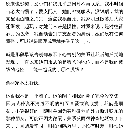
说来也默契，发小们和我几乎是同时不再联系。我小时候
当老大当惯了，爱支配人，她们都挺服从。没钱后，我的
支配地位随之消失。这点我很自觉。我家明显败落后大家
还继续一起玩，对她们来讲是惯性。对我来说，是对往昔
岁月的贪恋。我自动告别了支配者的身份，她们没有任何
障碍，可以说是顺理成章地接受了这一点。
就是那段早该告别却狠不下心告别的关系让我后知后觉地
发现，一直以来她们服从的是我爸的地位，而不是我的或
钱的地位——能一起玩的，哪个没钱？
余羽家不太有钱。
她跟我不是一个圈子。她的圈子和我的圈子完全没交集，
因为某种说不清道不明的相互喜爱或说欣赏，我俩是朋
友，不算很好的，随时会因为某种微弱的外力断开联系的
那种朋友。可能正因为微弱，关系反而很神奇地延续了下
来，并且越发坚固。哪怕相隔万里，哪怕有时差，哪怕她