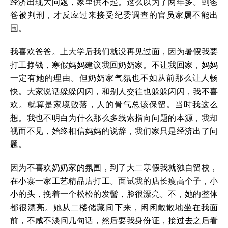
经济出现大问题，家里供不起。这么以为了两年多。到爸
爸被判刑，才反应过来接受纪委调查的官员家属不能出
国。
我喜欢爸爸。上大学后我们就没再见过面，因为暑假我要
打工挣钱，寒假妈妈建议我回奶奶家。不让我回家，妈妈
一定有她的理由。但奶奶家气氛也不如从前那么让人畅
快。大家说话躲躲闪闪，和别人交往也躲躲闪闪，我不喜
欢。就算是家境败落，人的骨气总该保留。当时我这么
想。我也不明白为什么那么多线索指向问题的本源，我却
视而不见，始终相信妈妈的说辞，我们家只是经济出了问
题。
因为不喜欢奶奶家的氛围，到了大二寒假我就独自留校，
在小寨一家工艺精品店打工。面试我的店长瘦高个子，小
小的头，挽着一个松松的发髻，脸很漂亮。不，她的整体
都很漂亮。她从二楼储藏间下来，闲闲散散地坐在我面
前，不咸不淡问几句话，然后要我身份证，接过去之后看