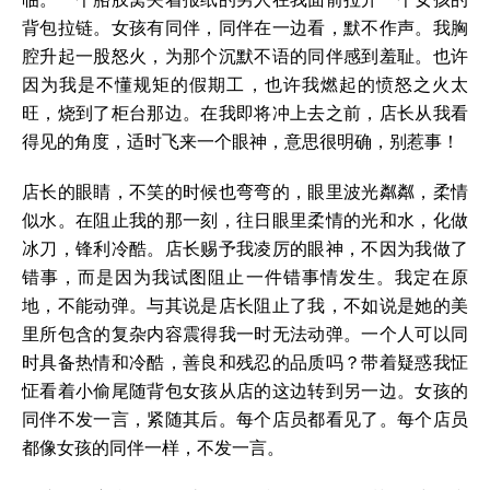
背包拉链。女孩有同伴，同伴在一边看，默不作声。我胸
腔升起一股怒火，为那个沉默不语的同伴感到羞耻。也许
因为我是不懂规矩的假期工，也许我燃起的愤怒之火太
旺，烧到了柜台那边。在我即将冲上去之前，店长从我看
得见的角度，适时飞来一个眼神，意思很明确，别惹事！
店长的眼睛，不笑的时候也弯弯的，眼里波光粼粼，柔情
似水。在阻止我的那一刻，往日眼里柔情的光和水，化做
冰刀，锋利冷酷。店长赐予我凌厉的眼神，不因为我做了
错事，而是因为我试图阻止一件错事情发生。我定在原
地，不能动弹。与其说是店长阻止了我，不如说是她的美
里所包含的复杂内容震得我一时无法动弹。一个人可以同
时具备热情和冷酷，善良和残忍的品质吗？带着疑惑我怔
怔看着小偷尾随背包女孩从店的这边转到另一边。女孩的
同伴不发一言，紧随其后。每个店员都看见了。每个店员
都像女孩的同伴一样，不发一言。