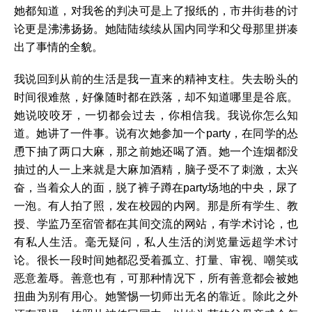
她都知道，对我爸的判决可是上了报纸的，市井街巷的讨
论更是沸沸扬扬。她陆陆续续从国内同学和父母那里拼凑
出了事情的全貌。
我说回到从前的生活是我一直来的精神支柱。失去盼头的
时间很难熬，好像随时都在跌落，却不知道哪里是谷底。
她说咬咬牙，一切都会过去，你相信我。我说你怎么知
道。她讲了一件事。说有次她参加一个party，在同学的怂
恿下抽了两口大麻，那之前她还喝了酒。她一个连烟都没
抽过的人一上来就是大麻加酒精，脑子受不了刺激，太兴
奋，当着众人的面，脱了裤子蹲在party场地的中央，尿了
一泡。有人拍了照，发在校园的内网。那是所有学生、教
授、学监乃至宿管都在其间交流的网站，有学术讨论，也
有私人生活。毫无疑问，私人生活的浏览量远超学术讨
论。很长一段时间她都忍受着孤立、打量、审视、嘲笑或
恶意羞辱。善意也有，可那种情况下，所有善意都会被她
扭曲为别有用心。她警惕一切师出无名的靠近。除此之外