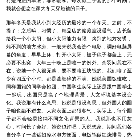
衬是纯正的羊绒，非常暖和。每次戴上手套的那个时刻，
我就会想念在家大冬天穿短袖的日子。
那年冬天是我从小到大经历的最冷的一个冬天。之前，不
提了；之后嘛，习惯了。精品店的储藏室没暖气，店长留
给我一个小太阳，但小太阳能力有限，烤到的地方发烫，
烤不到的地方冰凉。一般来说我会选个电影，调好电脑屏
幕的角度，早早上床，打开小太阳，被子毯子都盖上，无
必要不出窝。大年三十晚上是唯一的例外。余羽问我在不
在，说她一个人很无聊，要不要聊五块钱的。我们聊了至
少有四五个小时。都是些细碎的不满。她说美国饭难吃，
同样国籍的同学会抱团，中国学生实际上还是跟中国学生
一起玩，出国只是换了个地理背景，人文环境基本没变
化。我说那有什么意思。她说是很没意思，但外国人的圈
子咱也融不进去。大家表面上都很客气，实际上，每个圈
子都不会轻易接纳不同文化背景的人。我说那也不用灰
心，时间长了会好。她说也许吧，又说想家。期间我们各
自分享了一些诸如凉水泡方便面，电饭锅做红烧排骨，热