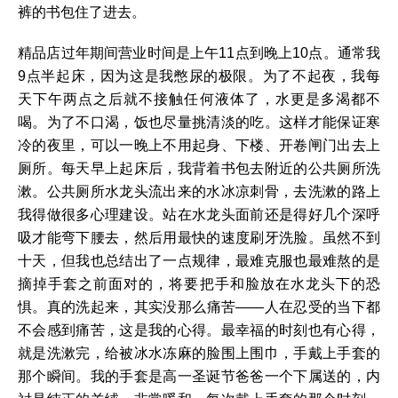
裤的书包住了进去。
精品店过年期间营业时间是上午11点到晚上10点。通常我
9点半起床，因为这是我憋尿的极限。为了不起夜，我每
天下午两点之后就不接触任何液体了，水更是多渴都不
喝。为了不口渴，饭也尽量挑清淡的吃。这样才能保证寒
冷的夜里，可以一晚上不用起身、下楼、开卷闸门出去上
厕所。每天早上起床后，我背着书包去附近的公共厕所洗
漱。公共厕所水龙头流出来的水冰凉刺骨，去洗漱的路上
我得做很多心理建设。站在水龙头面前还是得好几个深呼
吸才能弯下腰去，然后用最快的速度刷牙洗脸。虽然不到
十天，但我也总结出了一点规律，最难克服也最难熬的是
摘掉手套之前面对的，将要把手和脸放在水龙头下的恐
惧。真的洗起来，其实没那么痛苦——人在忍受的当下都
不会感到痛苦，这是我的心得。最幸福的时刻也有心得，
就是洗漱完，给被冰水冻麻的脸围上围巾，手戴上手套的
那个瞬间。我的手套是高一圣诞节爸爸一个下属送的，内